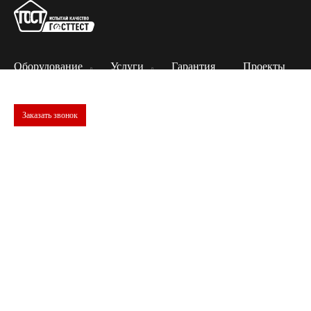
Оборудование
Услуги
Гарантия
Проекты
Заказать звонок
Статьи
Достижение поставленных целей происходит при помощи
многочисленных средств и методов, в том числе благодаря
обучению. Познакомьтесь с полезной информацией,
написанной квалифицироваными специалистами и
представленной в виде статей из различных областей
науки.