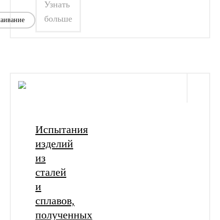
Узнать
больше
лаивание
Испытания
изделий
из
сталей
и
сплавов,
полученных