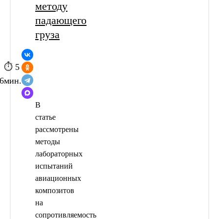
методу
падающего
груза
⏱ 5
6
мин.
В
статье
рассмотрены
методы
лабораторных
испытаний
авиационных
композитов
на
сопротивляемость