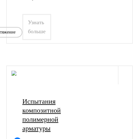
Узнать
больше
стяжение
Испытания
композитной
полимерной
арматуры