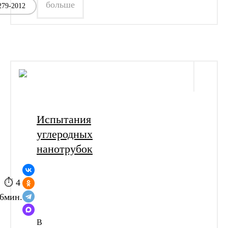
больше
79-2012
Испытания
углеродных
нанотрубок
⏱ 4
6
мин.
В