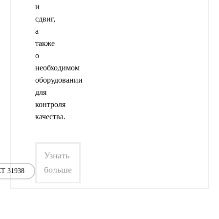
и
сдвиг,
а
также
о
необходимом
оборудовании
для
контроля
качества.
Узнать
больше
Т 31938