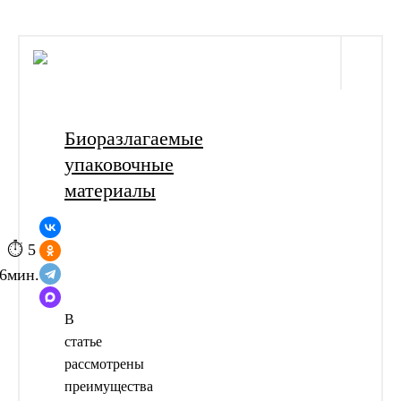
Биоразлагаемые
упаковочные
материалы
⏱ 5
6
мин.
В
статье
рассмотрены
преимущества