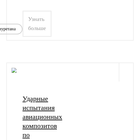
Узнать
больше
иуретана
Ударные
испытания
авиационных
композитов
по