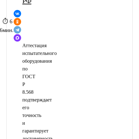
РФ
⏱ 6
6
мин.
Аттестация
испытательного
оборудования
по
ГОСТ
Р
8.568
подтверждает
его
точность
и
гарантирует
достоверность