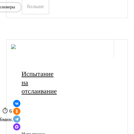
больше
олимеры
Испытание
на
отслаивание
⏱ 6
6
мин.