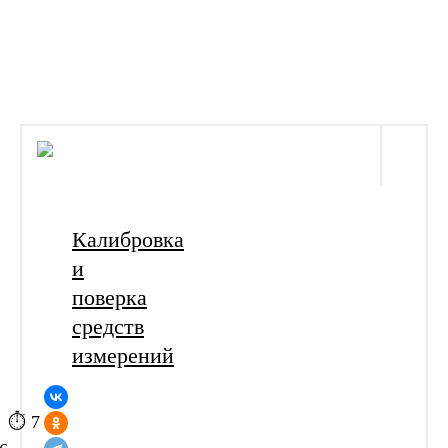
›
Главная
Статьи
Калибровка
и
поверка
средств
измерений
⏱ 7