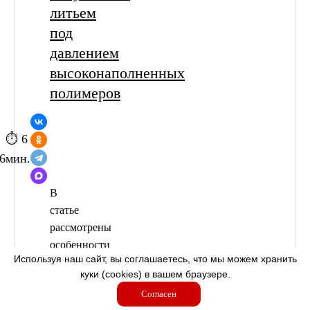
литьем
под
давлением
высоконаполненных
полимеров
⏱ 6
6
мин.
В
статье
рассмотрены
особенности
Используя наш сайт, вы соглашаетесь, что мы можем хранить
MIM
куки (cookies) в вашем браузере.
-технологии
Согласен
—