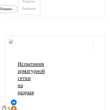
Узнать
больше
Поверка
Испытания
арматурной
сетки
на
разрыв
⏱ 5