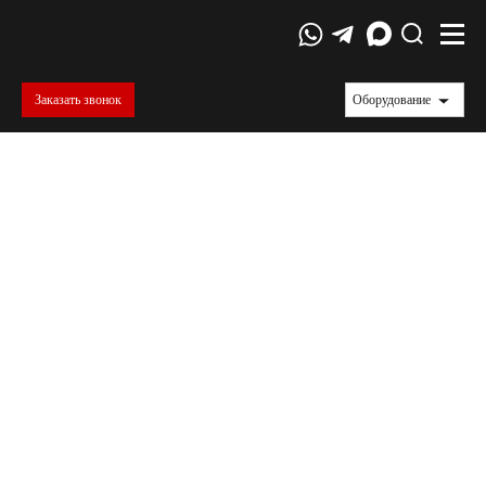
Заказать звонок
Оборудование
ГОСТы
Межгосударственный стандарт (ГОСТ) — региональный
стандарт, принятый Межгосударственным советом по
стандартизации, метрологии и сертификации Содружества
Независимых Государств. На территории Евразийского
экономического союза, как и на территории СНГ,
межгосударственные стандарты применяются с
соблюдением принципа добровольности.