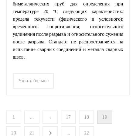
биметаллических труб для определения при
температуре 20 °С следующих характеристик:
предела текучести (физического и условного);
временного сопротивления; относительного
удлинения после разрыва и относительного сужения
после разрыва. Стандарт не распространяется на
испытание сварных соединений и металла сварных
швов.
Узнать больше
1
...
‹
17
18
19
›
20
21
...
22