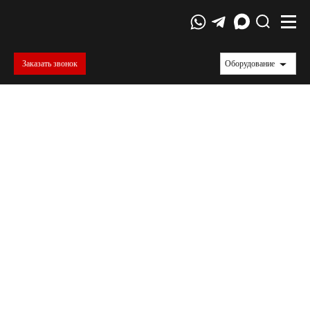
Заказать звонок
Оборудование
ГОСТы
Межгосударственный стандарт (ГОСТ) — региональный
стандарт, принятый Межгосударственным советом по
стандартизации, метрологии и сертификации Содружества
Независимых Государств. На территории Евразийского
экономического союза, как и на территории СНГ,
межгосударственные стандарты применяются с
соблюдением принципа добровольности.