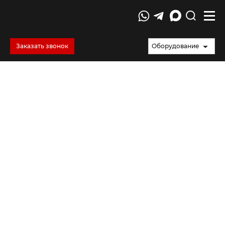
Заказать звонок
Оборудование
Испытания демпфирующих
материалов
Испытания демпфирующих материалов включают
статические и динамические тесты на сжатие, сдвиг,
усталость и старение, чтобы оценить их способность
гасить вибрации и противостоять внешним воздействиям.
Лабораторные исследования позволяют выбрать