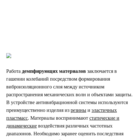
оптимальные материалы для эффективной виброизоляции
в различных отраслях.
›
›
Главная
Статьи
Испытания демпфирующих материалов
Работа
демпфирующих материалов
заключается в
гашении колебаний посредством формирования
виброизоляционного слоя между источником
распространения механических волн и объектами защиты.
В устройстве антивибрационной системы используются
преимущественно изделия из
резины
и
эластичных
пластмасс
. Материалы воспринимают
статические и
динамические
воздействия различных частотных
диапазонов. Необходимо заранее оценить последствия