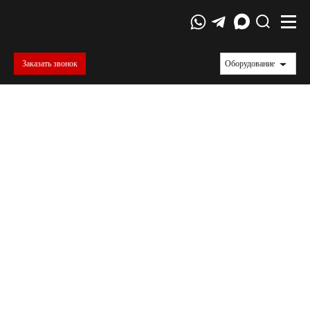
Заказать звонок
Оборудование
Статьи
Достижение поставленных целей происходит при помощи
многочисленных средств и методов, в том числе благодаря
обучению. Познакомьтесь с полезной информацией,
написанной квалифицироваными специалистами и
представленной в виде статей из различных областей
науки.