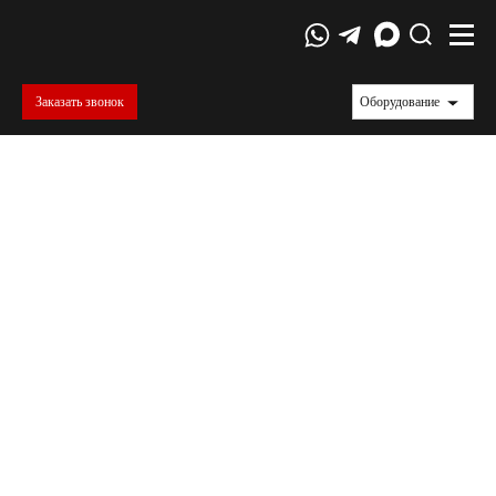
Заказать звонок
Оборудование
Испытания канатно-веревочной
продукции
Канатно-веревочная продукция в зависимости
от применения имеет свои индивидуальные
особенности, которые учитываются
производителем при изготовлении. Исходя из
условий применения готовой КВП к ней