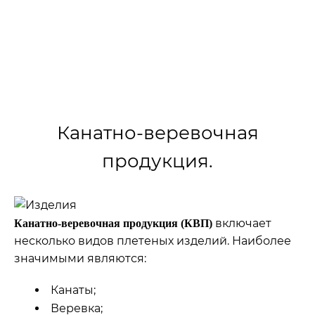
предъявляются определенные требования.
Рассмотрим основные из них.
›
›
Главная
Статьи
Испытания канатно-веревочной
Канатно-веревочная
продукция.
включает
Канатно-веревочная продукция (КВП)
несколько видов плетеных изделий. Наиболее
значимыми являются:
Канаты;
Веревка;