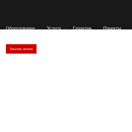
Оборудование
Услуги
Гарантия
Проекты
Заказать звонок
Испытания текстильных материалов
Текстильные изделия - это разнообразные продукты,
созданные из различных волокон и нитей, включая ткани,
трикотаж, нетканые материалы, сетки и нити. Важным
этапом в производстве и оценке качества текстильных
материалов являются испытания. Рассмотрим процесс
исследований, взяв за пример ткань.