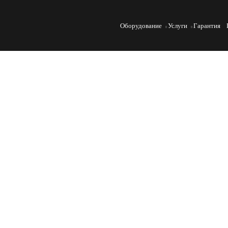
Оборудование
Услуги
Гарантия
Разрывные машины для мет
гидравлический испытател
Контроль качества металлопроката требует оборудования, спо
гидравлические машины лучше электромеханических, на что 