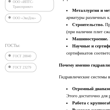
ООО «ИПТС-
Транспроект»
Металлургия и ме
арматуры различных к
ООО «ЭкоДок»
Строительство.
Пр
(при наличии плит сжа
Машиностроение.
ГОСТы:
Научные и сертиф
сертификатов соответс
ГОСТ 28840
Почему именно гидравл
ГОСТ 23279
Гидравлические системы в
Огромный диапазо
Этого достаточно для
Работа с крупног