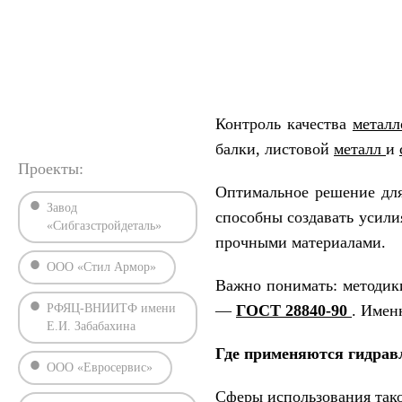
›
›
Главная
Статьи
Разрывные машины для металла: выбир
Контроль качества
метал
балки, листовой
металл
и
Проекты:
Оптимальное решение дл
Завод
способны создавать усили
«Сибгазстройдеталь»
прочными материалами.
ООО «Стил Армор»
Важно понимать: методик
РФЯЦ-ВНИИТФ имени
—
ГОСТ 28840-90
. Имен
Е.И. Забабахина
Где применяются гидра
ООО «Евросервис»
Сферы использования так