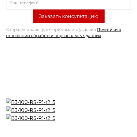
Отправляя заявку, вы принимаете условия
Политики в
отношении обработки персональных данных
.
›
›
Главная
Испытательное оборудование
Универса