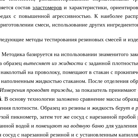
няется состав
эластомеров
и характеристики, ориентиро
средах с повышенной агрессивностью. К наиболее расп
риготовлении смеси, использование других ингредиенто
ледующие методы тестирования резиновых смесей и изде
. Методика базируется на использовании знаменитого за
а образец
вытесняет из жидкости
с заданной плотность
 наколотый на проволоку, помещают в стакан с прокипя
 наполненным жидкостью стаканом. После отделения обр
Измерения проводят трижды
, за показатель принимают
й
. В основу технологии заложено сравнение массы образц
чения плотности. Образец из резины и жидкость
берут в 
хой пикнометр, затем тот же сосуд с нарезанной пробой
ванной водой и
помещают на водяную баню
для удаления
 сосуд с нарезанной резиной и с установленным капилл