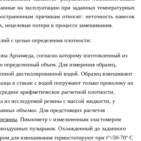
ванные на эксплуатацию при заданных температурных
ространенным причинам относят: неточность навесок
в, нецелевые потери в процессе замешивания.
лий с целью определения плотности:
кона Архимеда, согласно которому изготовленный из
ю определенный объем. Для измерения образец,
ченной дистиллированной водой. Образец взвешивают
азца в стакан с водой погружают только проволоку на
 среднее арифметическое расчетной плотности.
а из исследуемой резины с массой жидкости, у
равных объемах
. Для предстоящих расчетов
резины
. Пикнометр с измельченным эластомером
 воздушных пузырьков. Охлажденный до заданного
яром для взвешивания термостатируют при tº=50-70º C