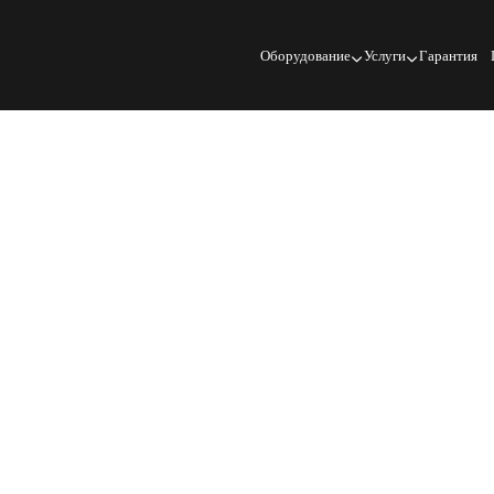
Оборудование
Услуги
Гарантия
ГОСТ 267-73
Резина. Методы определения плотности
ГОСТ 267-73 устанавливает методы измерения плотности рез
качество и выявлять нарушения технологической дисциплин
пикнометрический и ускоренный способы, гарантирующие то