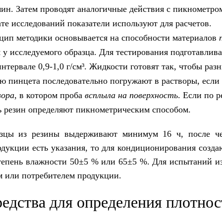
ин. Затем проводят аналогичные действия с пикнометром
те исследований показатели используют для расчетов.
цип методики основывается на способности материалов
 у исследуемого образца. Для тестирования подготавлив
нтервале 0,9-1,0 г/см³. Жидкости готовят так, чтобы раз
ю пинцета последовательно погружают в растворы, если 
вора
, в котором проба
всплыла на поверхность
. Если по 
ть резин определяют пикнометрическим способом.
зцы из резины выдерживают минимум 16 ч, после че
одукции есть указания, то для кондиционирования созд
епень влажности 50±5 % или 65±5 %. Для испытаний изг
м или потребителем продукции.
редства для определения плотно