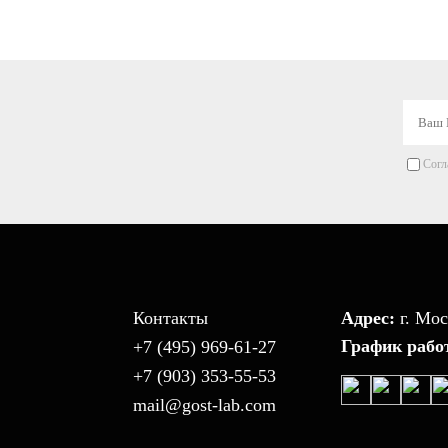
машины
Согл
Контакты
Адрес:
г. Мос
График рабо
+7 (495) 969-61-27
+7 (903) 353-55-53
mail@gost-lab.com