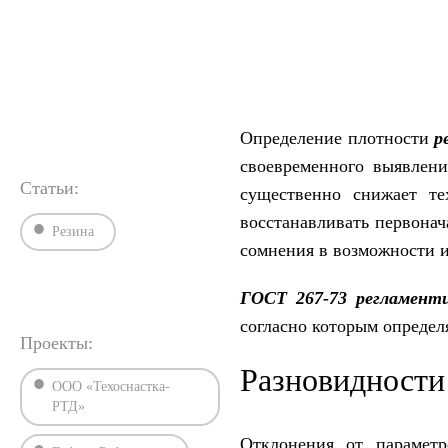
›
›
Главная
ГОСТы
ГОСТ 267-73
Определение плотности
р
своевременного выявлени
Статьи:
существенно снижает тех
восстанавливать первона
Резина
сомнения в возможности и
ГОСТ 267-73 регламент
согласно которым определ
Проекты:
Разновидности
ООО «Техоснастка-
РТД»
Отклонения от параметр