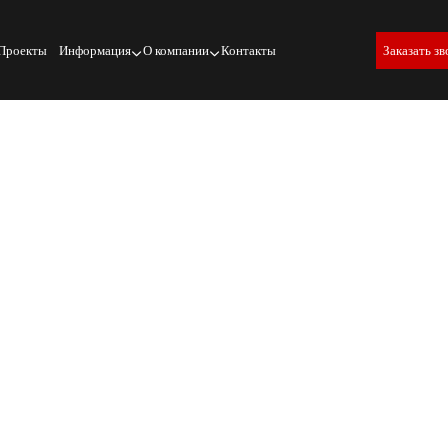
Проекты
Информация
О компании
Контакты
Заказать зв
ин и резинотехнических изделий, позволяющие контролировать
ы. Основные методики включают гидростатический,
чность измерений и надежность готовой продукции.