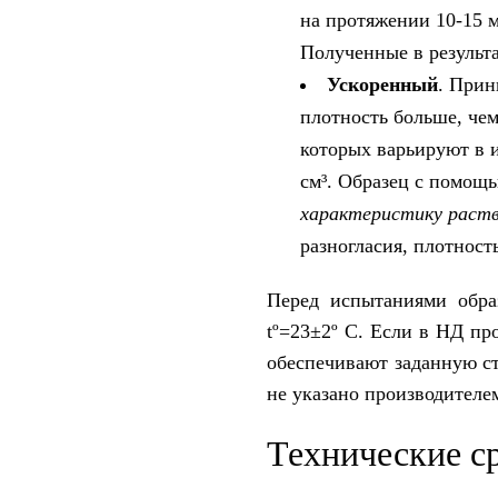
на протяжении 10-15 м
Полученные в результа
Ускоренный
. Прин
плотность больше, чем
которых варьируют в и
см³. Образец с помощь
характеристику раст
разногласия, плотнос
Перед испытаниями обра
tº=23±2º C. Если в НД пр
обеспечивают заданную ст
не указано производителе
Технические с