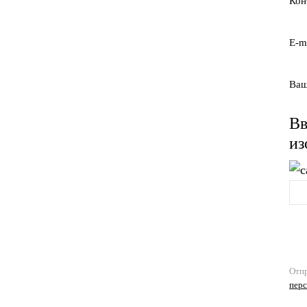
Кон
E-m
Ваш
Вв
из
Отпр
пер