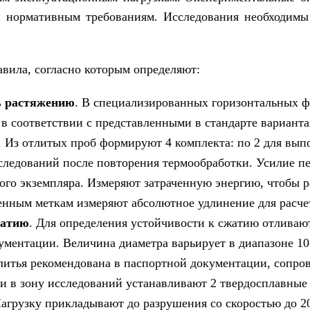
й нормативным требованиям. Исследования необходимы
вила, согласно которым определяют:
ь растяжению
. В специализированных горизонтальных ф
в соответствии с представленными в стандарте варианта
. Из отлитых проб формируют 4 комплекта: по 2 для вып
сследований после повторения термообработки. Усилие п
ого экземпляра. Измеряют затраченную энергию, чтобы р
енным меткам измеряют абсолютное удлинение для расче
жатию
. Для определения устойчивости к сжатию отливают
ментации. Величина диаметра варьирует в диапазоне 10
 литья рекомендована в паспортной документации, сопро
и в зону исследований устанавливают 2 твердосплавные 
агрузку прикладывают до разрушения со скоростью до 20