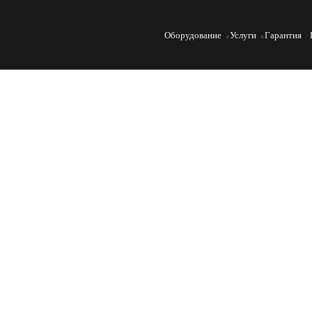
Оборудование
Услуги
Гарантия
ГОСТ 27208-87
Отливки из чугуна. Методы механических испыт
Механические испытания чугунных отливок определяют их сп
ключевым параметром для надёжности деталей в машинострое
тестирования по ГОСТ 27208-87 и требования к качеству чугу