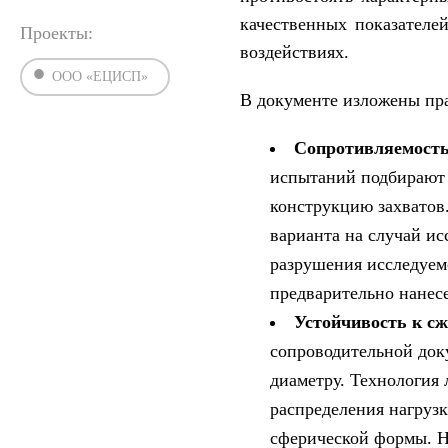
качественных показателе
Проекты:
воздействиях.
ООО «ЕЦИСП»
В документе изложены пра
Сопротивляемост
испытаний подбирают 
конструкцию захватов
варианта на случай и
разрушения исследуем
предварительно нанес
Устойчивость к с
сопроводительной доку
диаметру. Технология
распределения нагрузк
сферической формы. Н