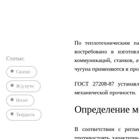
›
›
Главная
ГОСТы
ГОСТ 27208-87
По теплотехническим па
востребовано в изготов
Статьи:
коммуникаций, станков, 
чугуна применяются в про
Сжатие
ГОСТ 27208-87 устанавл
Ж/д пути
механической прочности.
Изгиб
Определение м
Твердость
В соответствии с регла
противостоять характерн