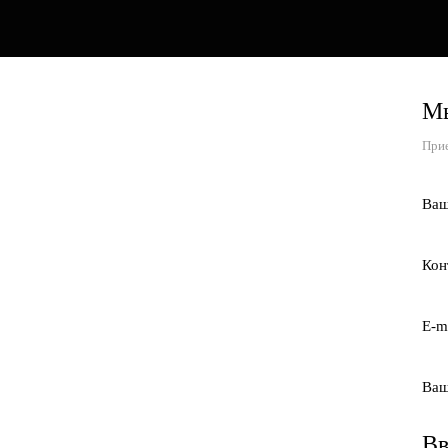
Мы
Прие
Ваш
Кон
E-m
Ваш
Вв