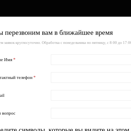
 перезвоним вам в ближайшее время
м заявок круглосуточно. Обработка с понедельника по пятницу, с 8:00 до 17:0
е Имя
тактный телефон
ail
 вопрос
едите символы, которые вы видите на этом