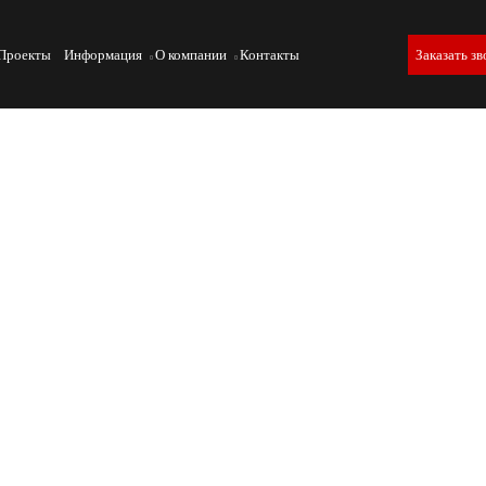
Проекты
Информация
О компании
Контакты
Заказать зв
аний
особность выдерживать эксплуатационные нагрузки, что являе
нии и строительстве. В статье рассматриваются методики
нного литья.