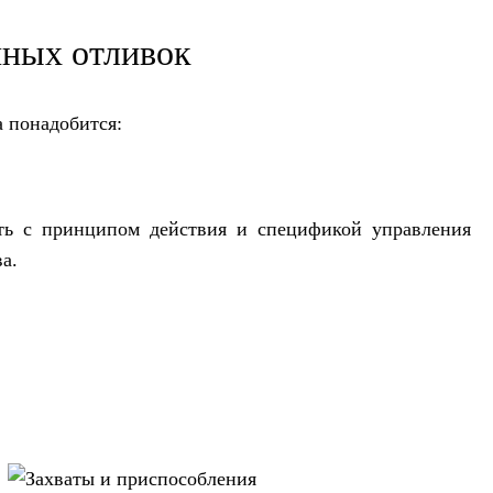
нных отливок
а понадобится:
ть с принципом действия и спецификой управления
а.