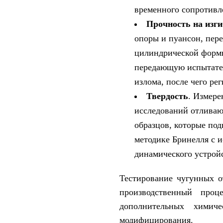
временного сопротивл
Прочность на изги
опоры и пуансон, пер
цилиндрической формы
передающую испытател
излома, после чего ре
Твердость
. Измере
исследований отливаю
образцов, которые под
методике Бринелля с 
динамического устройс
Тестирование чугунных о
производственный проц
дополнительных химич
модифицирования.