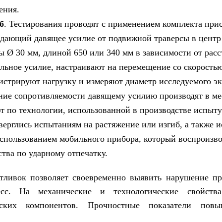
ения.
б
. Тестирования проводят с применением комплекта пр
едающий давящее усилие от подвижной траверсы в центр
 Ø 30 мм, длиной 650 или 340 мм в зависимости от рас
ьное усилие, настраивают на перемещение со скоростью
гистрируют нагрузку и измеряют диаметр исследуемого эк
ние сопротивляемости давящему усилию производят в ме
т по технологии, использованной в производстве испыту
верглись испытаниям на растяжение или изгиб, а также 
использованием мобильного прибора, который воспроизво
тва по ударному отпечатку.
тливок позволяет своевременно выявить нарушение пр
есс. На механические и технологические свойств
еских компонентов. Прочностные показатели пов