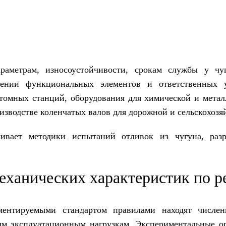
раметрам, износоустойчивости, срокам службы у чу
лении функциональных элементов и ответственных 
атомных станций, оборудования для химической и мет
изводстве коленчатых валов для дорожной и сельскохозя
ивает методики испытаний отливок из чугуна, разр
еханических характеристик по р
ментируемыми стандартом правилами находят числен
ым эксплуатационным нагрузкам. Экспериментальные оп