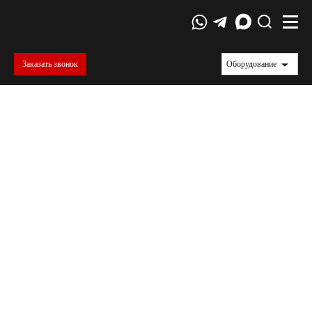
Заказать звонок
Оборудование
ГОСТ 8695-2022.
Трубы металлические. Метод испытания на
сплющивание
ГОСТ 8695-2022 устанавливает методику испытания
металлических труб на сплющивание для оценки их
прочности. В статье раскрываются особенности
подготовки образцов, требования к лабораторному
оборудованию, порядок проведения испытаний и