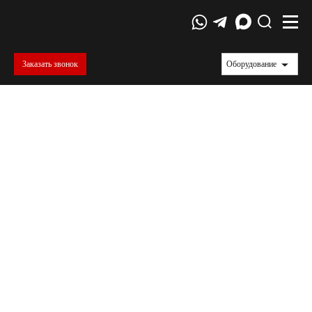
Заказать звонок
Оборудование
ГОСТ 10708-82
Копры маятниковые. Технические условия
Настоящий стандарт устанавливает
технические условия работы копров
маятниковых, предназначенных для испытаний
образцов из пластмасс, металлов и сплавов на
двухопорный ударный изгиб.