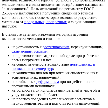
получила технический термин "усталость", сопротивляемость
металлического сплава цикличным воздействиям называется
"выносливость". Цель испытаний по регламенту ГОСТ
25.502-79 заключается в получении сведений о точном
количестве циклов, после которых возможно разрушение
материала от
продольных, поперечных
и скручивающих
нагрузок.
В стандарте детально изложены методики изучения
выносливости металлов и сплавов:
на устойчивость к
растягивающим
, перекручивающим,
сжимающим усилиям
;
на противостояние агрессивной среде при работе во
время погружения в нее;
на сопротивляемость воздействию
повышенных и
пониженных температур
;
на количество циклов приложения симметричных и
асимметричных напряжений;
на стойкость к
деформациям
при воздействии сил с
постоянными величинами;
на усталость при использовании деталей в упругой и
упругопластической области;
на прогноз поведения металлических элементов в
период концентрации и при отсутствии напряжений.