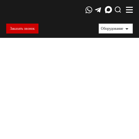
Заказать звонок
Оборудование
ГОСТ 6768-75
Резина и прорезиненная ткань. Метод
определения прочности связи между слоями
при расслоении.
Настоящий стандарт распространяется на
резину, прорезиненную ткань и устанавливает
метод определения прочности связи между
слоями резина - резина, резина - ткань, резина