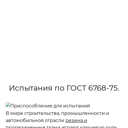
- прорезиненная ткань и прорезиненная ткань
- прорезиненная ткань при расслоении.
Сущность метода заключается в расслоении
образца и определении силы, необходимой для
отделения двух испытуемых слоев друг от
друга.
›
›
Главная
ГОСТы
ГОСТ 6768-75
Испытания по ГОСТ 6768-75.
В мире строительства, промышленности и
автомобильной отрасли
резина и
прорезиненные ткани
играют ключевую роль.