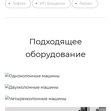
Гифтек
ИП Грищенко
Гермес
Подходящее
оборудование
Одноколонные
машины
Двухколонные
машины
Четырехколонные