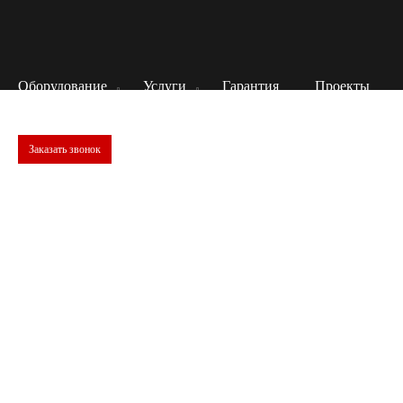
Оборудование
Услуги
Гарантия
Проекты
Заказать звонок
ГОСТ 938.11-69.
Кожа. Метод испытания на растяжение.
Настоящий стандарт распространяется на кожу всех видов
и устанавливает метод ее испытания на определение:
предела прочности при растяжении; удлинения при
различных напряжениях, разрыве, остаточные и упругие;
напряжения и удлинения при появлении трещин лицевого
слоя; коэффициента равномерности; условного модуля