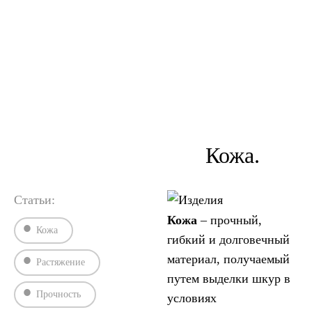
упругости и жесткости. Применение метода
предусматривается в стандартах и технических условиях,
устанавливающих технические требования на кожу.
›
›
Главная
ГОСТы
ГОСТ 938.11-69.
Кожа.
Статьи:
Кожа
– прочный,
Кожа
гибкий и долговечный
материал, получаемый
Растяжение
путем выделки шкур в
Прочность
условиях