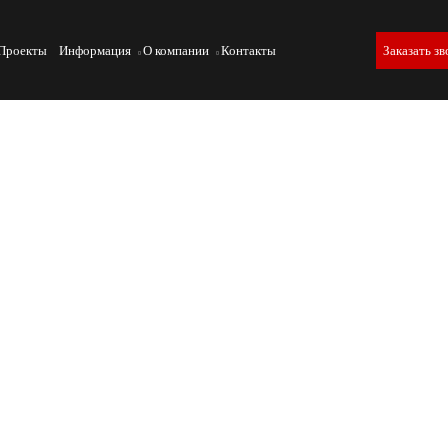
Проекты
Информация
О компании
Контакты
Заказать зв
ью: «ГОСТ» на дне открытых
»