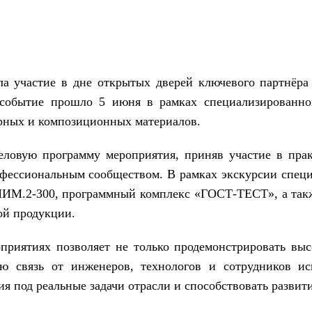
» на дне открытых дверей в СИБУР «ПолиЛаб»
а участие в дне открытых дверей ключевого партнёра
обытие прошло 5 июня в рамках специализированной
ерных и композиционных материалов.
ловую программу мероприятия, приняв участие в прак
фессиональным сообществом. В рамках экскурсии спец
М.2-300, программный комплекс «ГОСТ-ТЕСТ», а такж
ой продукции.
приятиях позволяет не только продемонстрировать выс
ю связь от инженеров, технологов и сотрудников ис
я под реальные задачи отрасли и способствовать развит