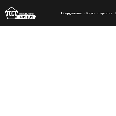
Оборудование
Услуги
Гарантия
Открытый диалог с отрасл
дверей в СИБУР «ПолиЛаб