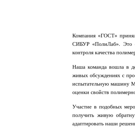
›
›
Главная
Новости
Открытый диалог с отраслью: «ГОСТ
Компания «ГОСТ» принял
СИБУР «ПолиЛаб». Это с
контроля качества полим
Наша команда вошла в де
живых обсуждениях с про
испытательную машину МИ
оценки свойств полимерн
Участие в подобных меро
получить живую обратну
адаптировать наши решени