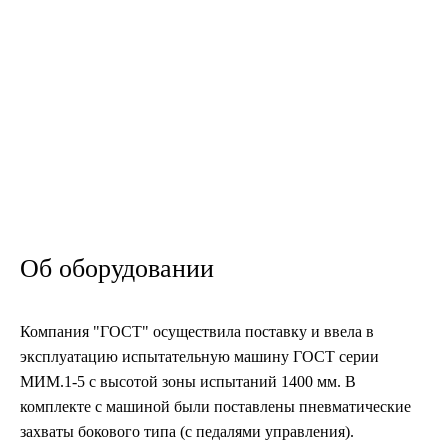
оборудования объектов морской техники, применяются
для электрохимической защиты магистральных
нефтегазопроводов и т. д. На предприятии регулярно
проходят научно-технические конференции, издаются
научные труды, статьи и монографии.
›
›
Главная
Проекты
Поставка испытательной машины МИМ.
Об оборудовании
Компания "ГОСТ" осуществила поставку и ввела в
эксплуатацию испытательную машину ГОСТ серии
МИМ.1-5 с высотой зоны испытаний 1400 мм. В
комплекте с машиной были поставлены пневматические
захваты бокового типа (с педалями управления).