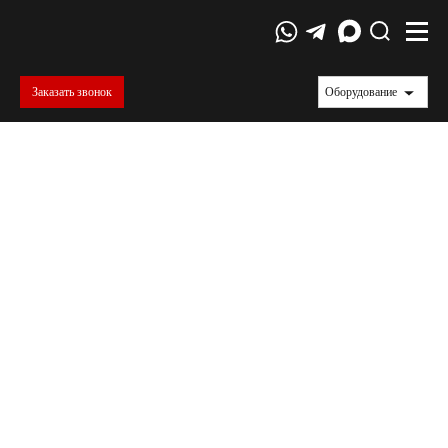
Заказать звонок
Оборудование
АО «НПЦ Полюс»
Образованный в 1951 году «Полюс» в течение многих лет
специализируется на создании уникального наукоемкого
бортового и наземного электротехнического оборудования
и систем точной механики. Разработанные и
изготовленные на предприятии комплексы и устройства
эксплуатируются на сотнях космических аппаратов
различного назначения, входят в состав специального