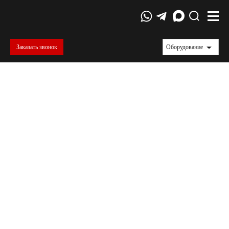
Заказать звонок
Оборудование
Федеральное государственное
бюджетное учреждение науки
Институт структурной макрокинетики
и проблем материаловедения им. А.Г.
Мержанова Российской академии наук
(ИСМАН)