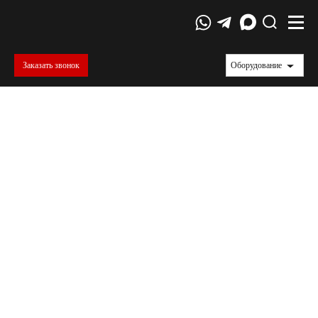
Заказать звонок
Оборудование
ООО «Акрид»
ООО "Акрид" - производитель современного
российского клея, специально
предназначенного для склеивания материалов
с различными коэффициентами тепловой
деформации, таких как стеклопластик,
акриловые пластмассы, ПВХ, АБС пластики,
сталь, алюминий, стекло, керамика,