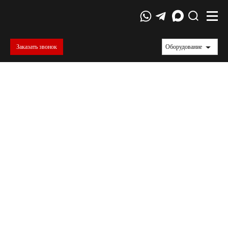
Заказать звонок
Оборудование
Испытания авиационных и
аэрокосмических материалов
Авиационная и аэрокосмическая индустрии -
это области, где безопасность и надежность
являются ключевыми приоритетами. Каждый
аспект создания и эксплуатации воздушных и
космических средств требует тщательной