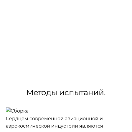
проверки и обеспечения соответствия
стандартам качества. В этом контексте
испытания материалов играют важную роль,
поскольку они предоставляют ценную
информацию о механических характеристиках
и поведении материалов в экстремальных
условиях эксплуатации.
›
›
Главная
Статьи
Испытания авиационных и аэро
Методы испытаний.
Сердцем современной авиационной и
аэрокосмической индустрии являются