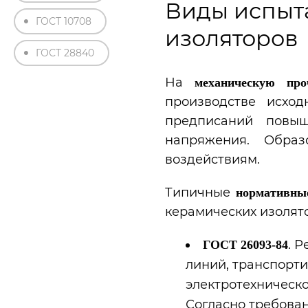
Виды испыт
ГОСТ 10708
изоляторов
ГОСТ 28840
На
механическую про
производстве исход
предписаний повыш
напряжения. Образ
воздействиям.
Типичные
нормативны
керамических изолят
. 
ГОСТ 26093-84
линий, транспорти
электротехническ
Согласно требова