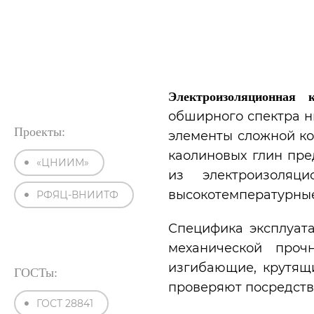
›
›
Главная
Статьи
Испытания керамических изо
Электроизоляционная 
обширного спектра н
Проекты:
элементы сложной ко
каолиновых глин пре
«ЦНИИМ»
из электроизоляц
высокотемпературные
РФЯЦ-ВНИИТФ
Специфика эксплуат
механической проч
изгибающие, крутящ
ГОСТы:
проверяют посредст
ГОСТ 28841