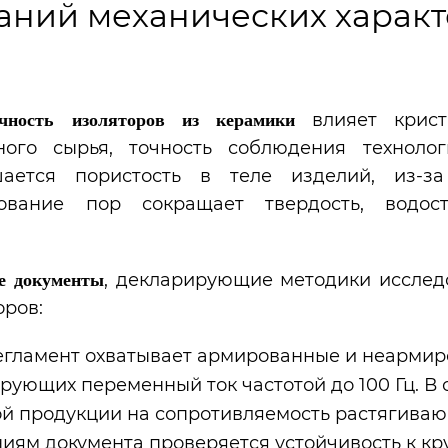
аний механических характ
влияет криста
чность изоляторов из керамики
ного сырья, точность соблюдения технол
ается пористость в теле изделий, из-за
ование пор сокращает твердость, водост
, декларирующие методики исслед
е документы
оров:
Регламент охватывает армированные и неармир
рующих переменный ток частотой до 100 Гц. В
ой продукции на сопротивляемость растягив
ниям документа проверяется устойчивость к к