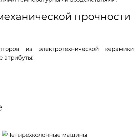
 механической прочности
торов из электротехнической керамики
 атрибуты:
е