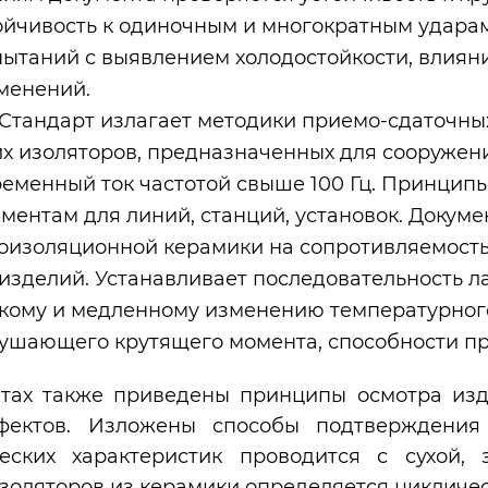
ойчивость к одиночным и многократным ударам
пытаний с выявлением холодостойкости, влиян
менений.
 Стандарт излагает методики приемо-сдаточны
х изоляторов, предназначенных для сооружени
еменный ток частотой свыше 100 Гц. Принцип
ментам для линий, станций, установок. Докум
роизоляционной керамики на сопротивляемост
зделий. Устанавливает последовательность л
зкому и медленному изменению температурног
ушающего крутящего момента, способности пр
нтах также приведены принципы осмотра изд
фектов. Изложены способы подтверждения 
еских характеристик проводится с сухой, 
золяторов из керамики определяется цикличе