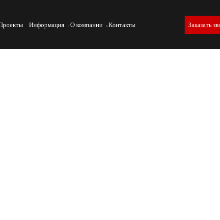
Проекты
Информация
О компании
Контакты
Заказать зв
золяторов
электроэнергетике благодаря высокой прочности и
е рассмотрены методы испытаний таких изделий на
репады согласно ГОСТ, а также оборудование,
ристик.