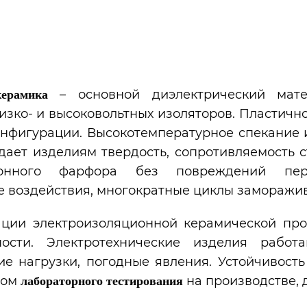
ляторов
– основной диэлектрический мате
керамика
изко- и высоковольтных изоляторов. Пластичн
нфигурации. Высокотемпературное спекание 
дает изделиям твердость, сопротивляемость 
ионного фарфора без повреждений пере
 воздействия, многократные циклы заморажи
ации электроизоляционной керамической про
ности. Электротехнические изделия рабо
ие нагрузки, погодные явления. Устойчивос
вом
на производстве, 
лабораторного тестирования