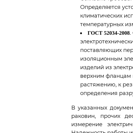
Определяется уст
климатических ис
температурных из
.
ГОСТ 52034-2008
электротехнически
поставляющих пер
изоляционным эле
изделий из элект
верхним фланцам и
растяжению, к ре
определения разр
В указанных докуме
раковин, прочих де
измерение электрич
Надежность работы и