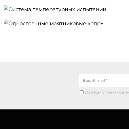
Двухколонные
машины
Система
температурных
Одностоечные
испытаний
маятниковые
копры
Согласен с политикой 