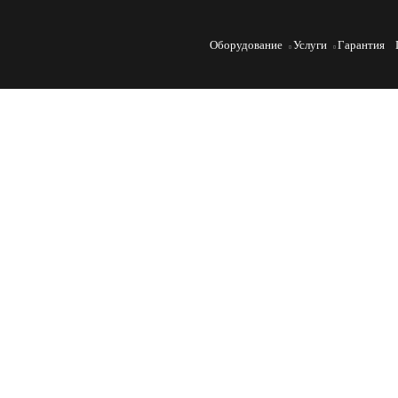
Оборудование
Услуги
Гарантия
Испытания керамических и
Керамические изоляторы широко применяются в 
устойчивости к экстремальным условиям. В стать
растяжение, изгиб, кручение и температурные пе
необходимое для оценки их механических характе