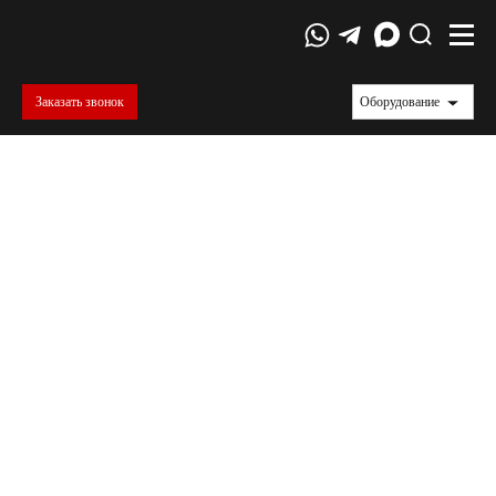
Заказать звонок
Оборудование
Испытания стекловолокна
В статье рассматриваются испытания
стекловолокна, которые проводятся для
определения его механических характеристик,
таких как прочность, упругость и огнестойкость.
Описаны основные виды стекловолокна, его
свойства и области применения, а также
стандарты, регулирующие проведение