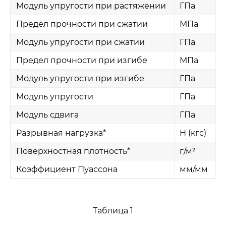
Модуль упругости при растяжении
ГПа
Предел прочности при сжатии
МПа
Модуль упругости при сжатии
ГПа
Предел прочности при изгибе
МПа
Модуль упругости при изгибе
ГПа
Модуль упругости
ГПа
Модуль сдвига
ГПа
Разрывная нагрузка*
Н (кгс)
Поверхностная плотность*
г/м²
Коэффициент Пуассона
мм/мм
Таблица 1