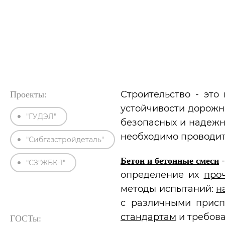
›
›
Главная
Статьи
Испытания строительных мат
Строительство - это
Проекты:
устойчивости дорожн
"ГУДЭЛ"
безопасных и надежны
необходимо проводит
"Сибгазстройдеталь"
-
Бетон и бетонные смеси
"СЗ"ЖБК-1"
определение их
про
методы испытаний:
н
с различными присп
стандартам
и требова
ГОСТы: