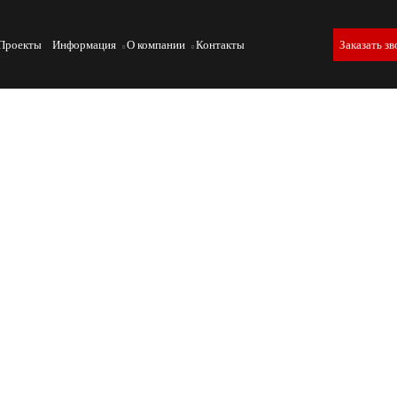
Проекты
Информация
О компании
Контакты
Заказать зв
атериалов
 современном строительстве, обеспечивая прочнос
ико-механические испытания являются неотъемлемо
лов, позволяя инженерам и строителям получать
х.