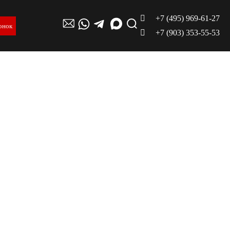
+7 (495) 969-61-27
онок
+7 (903) 353-55-53
ть,
й