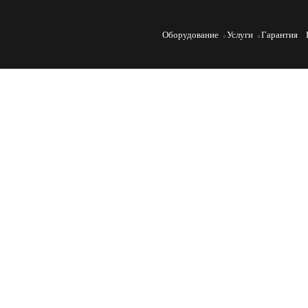
Оборудование
Услуги
Гарантия
Испытания строительных м
Строительные материалы играют ключевую роль в
устойчивость и долговечность конструкций. Физ
частью процесса контроля качества этих материа
надежные данные о их свойствах и характеристика