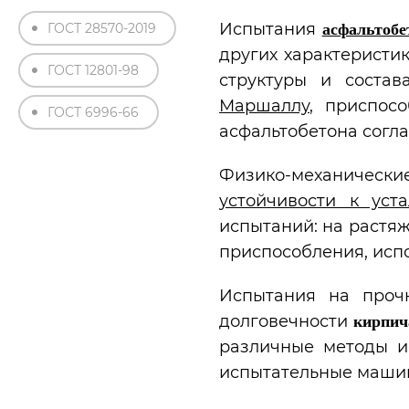
Испытания
ГОСТ 28570-2019
асфальтобе
других характеристи
ГОСТ 12801-98
структуры и состав
Маршаллу
, приспос
ГОСТ 6996-66
асфальтобетона согла
Физико-механическ
устойчивости к уста
испытаний: на растя
приспособления, исп
Испытания на проч
долговечности
кирпич
различные методы и
испытательные машин