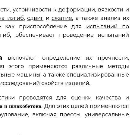
сти
, устойчивости к
деформации
,
вязкости
и
на изгиб
,
сдвиг
и
сжатие
, а также анализ их
ое как приспособление для
испытаний по
гиб, обеспечивает проведение испытаний
включают определение их прочности,
й
я этого применяются различные методы
ельные машины, а также специализированные
исследований свойств изделий.
тики проводятся для оценки качества и
. Для этих целей применяются
на и шлакобетона
удование, включая прессы, универсальные