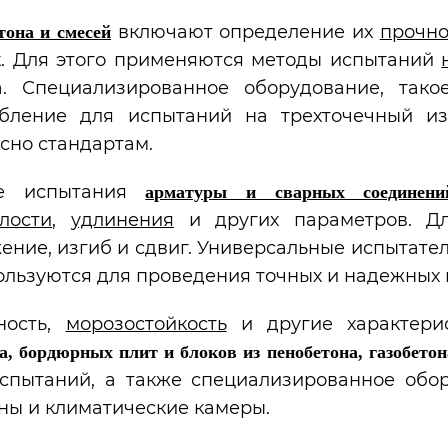
включают определение их
прочно
тона и смесей
к. Для этого применяются методы испытаний
а. Специализированное оборудование, так
обление для испытаний на трехточечный из
сно стандартам.
ие испытания
арматуры и сварных соединени
лости
,
удлинения
и других параметров. Дл
жение, изгиб и сдвиг. Универсальные испытат
ользуются для проведения точных и надежных 
ность,
морозостойкость
и другие характерис
а, бордюрных плит и блоков из пенобетона, газобето
спытаний, а также специализированное обор
ы и климатические камеры.