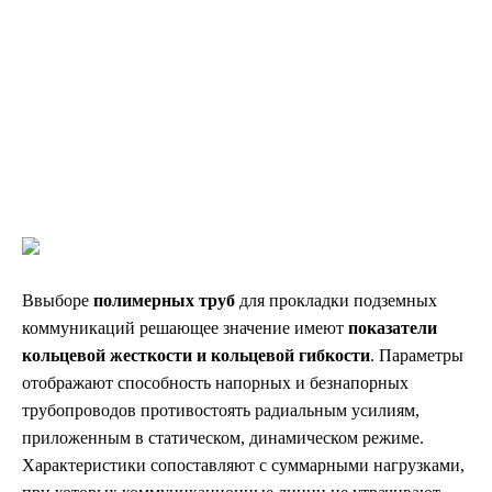
режимах. Эти параметры определяют, насколько трубы
могут сопротивляться давлению грунта, транспортных
нагрузок и других внешних факторов без потери
герметичности и работоспособности.
›
›
Главная
Статьи
Испытания труб на кольцевую жесткость и
Ввыборе
полимерных труб
для прокладки подземных
коммуникаций решающее значение имеют
показатели
кольцевой жесткости и кольцевой гибкости
. Параметры
отображают способность напорных и безнапорных
трубопроводов противостоять радиальным усилиям,
приложенным в статическом, динамическом режиме.
Характеристики сопоставляют с суммарными нагрузками,