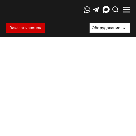
Заказать звонок
Оборудование
Испытания труб на кольцевую
жесткость и кольцевую
гибкость.
Испытания труб на кольцевую жесткость и гибкость — это
обязательный этап проверки их способности выдерживать
радиальные нагрузки в статическом и динамическом