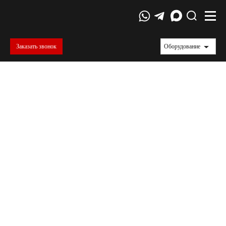
Заказать звонок
Оборудование
ГОСТ 17177-94
Материалы и изделия строительные
теплоизоляционные. Методы испытаний
В статье рассмотрены методики испытаний строительных
теплоизоляционных материалов, регламентированные
ГОСТ 17177-94, что важно для контроля качества и
долговечности утеплителей. Вы узнаете о требованиях к
подготовке образцов, порядке проведения механических и