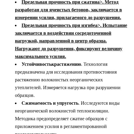
Предельная прочность при сжатии
a
>
. Метод
разработан для ячеистых бетонов, заключается в
измерении усилия, прилагаемого до разрушения.
Предельная прочность при изгибе
a
>
. Испытание
заключается в воздействии сосредоточенной
нагрузкой, направленной в центр образца.
Нагружают до разрушения, фиксируют величину
максимального усилия.
Устойчивость
к
растяжению
. Технология
предназначена для исследования противостояния
растяжению волокнистых неорганических
утеплителей. Измеряется нагрузка при разрушении
образцов.
Сжимаемость и упругость
. Исследуются виды
неорганической волокнистой теплоизоляции.
Методика предопределяет сжатие образцов с
приложением усилия в регламентированной