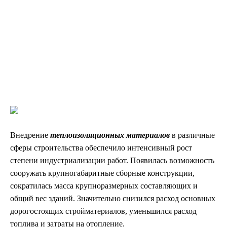
физических тестов, а также о необходимом оборудовании
для оценки соответствия продукции строительным
нормам.
›
›
Главная
ГОСТы
ГОСТ 17177-94
Внедрение
теплоизоляционных материалов
в различные
сферы строительства обеспечило интенсивный рост
степени индустриализации работ. Появилась возможность
сооружать крупногабаритные сборные конструкции,
сократилась масса крупноразмерных составляющих и
общий вес зданий. Значительно снизился расход основных
дорогостоящих стройматериалов, уменьшился расход
топлива и затраты на отопление.