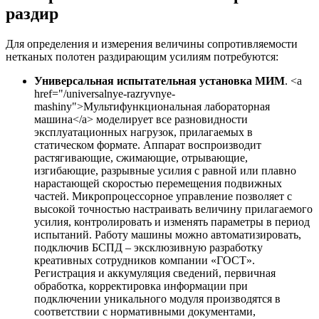
раздир
Для определения и измерения величины сопротивляемости
нетканых полотен раздирающим усилиям потребуются:
Универсальная испытательная установка МИМ
. <a
href="/universalnye-razryvnye-
mashiny">Мультифункциональная лабораторная
машина</a> моделирует все разновидности
эксплуатационных нагрузок, прилагаемых в
статическом формате. Аппарат воспроизводит
растягивающие, сжимающие, отрывающие,
изгибающие, разрывные усилия с равной или плавно
нарастающей скоростью перемещения подвижных
частей. Микропроцессорное управление позволяет с
высокой точностью настраивать величину прилагаемого
усилия, контролировать и изменять параметры в период
испытаний. Работу машины можно автоматизировать,
подключив БСПД – эксклюзивную разработку
креативных сотрудников компании «ГОСТ».
Регистрация и аккумуляция сведений, первичная
обработка, корректировка информации при
подключении уникального модуля производятся в
соответствии с нормативными документами,