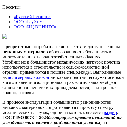
Проекты:
«Русский Регистр»
ООО «БауХим»
ООО «ИЦ ВНИИГС»
Приоритетные потребительские качества и доступные цены
нетканых материалов
обосновали востребованность в
многочисленных народнохозяйственных областях.
Устойчивые к большинству механических нагрузок полотна
используются в строительстве и сельскохозяйственной
отрасли, применяются в пошиве спецодежды. Выполненные
из
полимерных волокон
нетканые полотнища служат основой
в изготовлении изоляционных и разделительных мембран,
санитарно-гигиенических принадлежностей, фильтров для
водоподготовки.
В процессе эксплуатации большинство разновидностей
нетканых материалов сопротивляется широкому спектру
механических нагрузок, одной из которых является
раздир
.
ГОСТ ISO 9073-4-2023
декларирует правила испытаний на
устойчивость полотен к раздирающим усилиям
, на