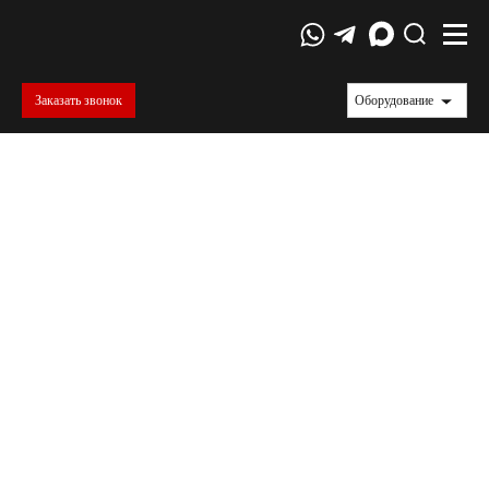
Заказать звонок
Оборудование
Испытания полимеров в различных
температурных условиях
Современную жизнь невозможно представить
без полимеров. Они окружают нас повсюду. В
наше время практически ни одна отрасль не
обходится без их применения. Перед
применением полимеры подвергаются