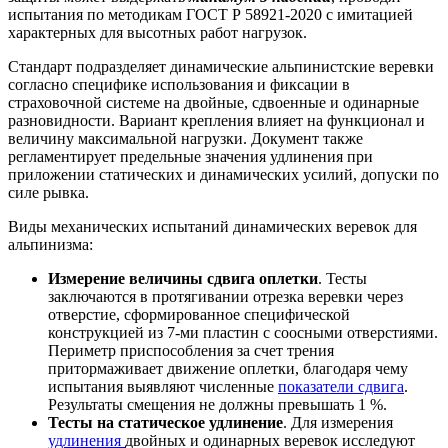
испытания по методикам ГОСТ Р 58921-2020 с имитацией
характерных для высотных работ нагрузок.
Стандарт подразделяет динамические альпинистские веревки
согласно специфике использования и фиксации в
страховочной системе на двойные, сдвоенные и одинарные
разновидности. Вариант крепления влияет на функционал и
величину максимальной нагрузки. Документ также
регламентирует предельные значения удлинения при
приложении статических и динамических усилий, допуски по
силе рывка.
Виды механических испытаний динамических веревок для
альпинизма:
Измерение величины сдвига оплетки
. Тесты
заключаются в протягивании отрезка веревки через
отверстие, сформированное специфической
конструкцией из 7-ми пластин с соосными отверстиями.
Периметр приспособления за счет трения
притормаживает движение оплетки, благодаря чему
испытания выявляют численные
показатели сдвига
.
Результаты смещения не должны превышать 1 %.
Тесты на статическое удлинение
. Для измерения
удлинения
двойных и одинарных веревок исследуют