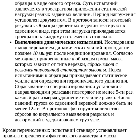
образцы в виде одного отрезка. Суть испытаний
заключается в троекратном приложении статической
нагрузки разных заданных величин. Период нагружения
установлен документом. В протокол заносят итоговый
результат. Образцы сдвоенных изделий тестируют в
сдвоенном виде, при этом нагрузка прикладывается
троекратно к каждому из элементов отдельно.
Выполнение динамических испытаний
. Исследования
с моделированием динамических усилий проводят не
позднее
10 минут
после кондиционирования. Согласно
методике, прикрепленные к образцам грузы, масса
которых зависит от типа веревки,
сбрасывают с
регламентированной стандартом высоты
. Перед
испытаниями к образцам прикладывают статическое
усилие для определения первоначального удлинения.
Сбрасывание со специализированной установки с
направляющими рельсами повторяют не менее 5-ти раз,
каждый раз измеряя удлинение и усилие рывка. Число
падений грузов со сдвоенной веревкой должно быть не
менее 12-ти. В протоколе фиксируют количество
сбросов до визуального выявления разрывов и
деформаций в удерживающем груз узле.
Кроме перечисленных испытаний стандарт устанавливает
правила определения фактического диаметра и массы