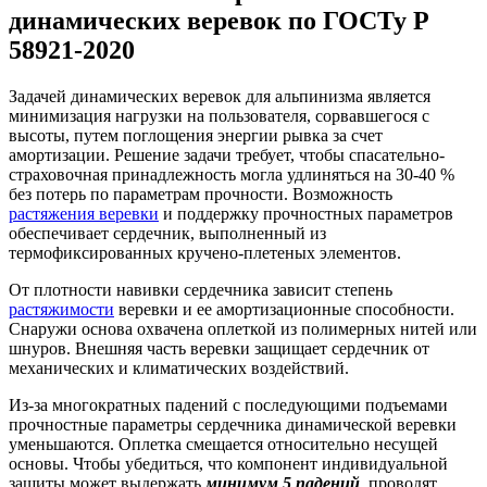
динамических веревок по ГОСТу Р
58921-2020
Задачей динамических веревок для альпинизма является
минимизация нагрузки на пользователя, сорвавшегося с
высоты, путем поглощения энергии рывка за счет
амортизации. Решение задачи требует, чтобы спасательно-
страховочная принадлежность могла удлиняться на 30-40 %
без потерь по параметрам прочности. Возможность
растяжения веревки
и поддержку прочностных параметров
обеспечивает сердечник, выполненный из
термофиксированных кручено-плетеных элементов.
От плотности навивки сердечника зависит степень
растяжимости
веревки и ее амортизационные способности.
Снаружи основа охвачена оплеткой из полимерных нитей или
шнуров. Внешняя часть веревки защищает сердечник от
механических и климатических воздействий.
Из-за многократных падений с последующими подъемами
прочностные параметры сердечника динамической веревки
уменьшаются. Оплетка смещается относительно несущей
основы. Чтобы убедиться, что компонент индивидуальной
защиты может выдержать
минимум 5 падений
, проводят