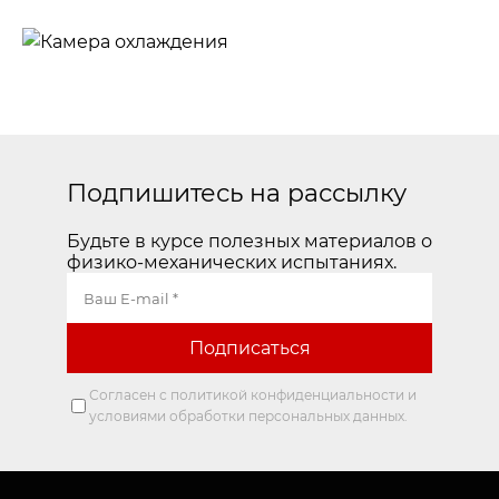
машины
Система
температурных
Камера
испытаний
охлаждения
Подпишитесь на рассылку
Будьте в курсе полезных материалов о
физико-механических испытаниях.
Согласен с политикой конфиденциальности и
условиями обработки персональных данных.