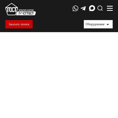
Заказать звонок
Оборудование
ГОСТ 11150-84
Металлы. Методы испытания на растяжение
при пониженных температурах.
Настоящий стандарт устанавливает методы
испытания на растяжение черных и цветных
металлов и изделий из них номинальным
диаметром или наименьшим размером в
поперечном сечении 3,0 мм и более, а для