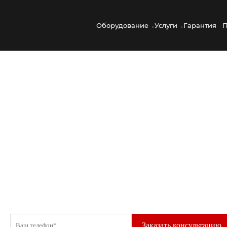
Оборудование
Услуги
Гарантия
П
Маятниковые копры
Номер в ГОСРЕЕСТРЕ СИ
РФ (ФГИС "АРШИН"): 80875-20