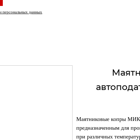
и персональных данных
.
пёр МИК с автоподатчиком и температурной камерой
Маятн
автопода
Маятниковые копры МИК 
предназначенным для про
при различных температу