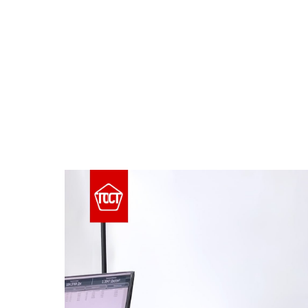
озволяют
ний при
емой
й в
ие в