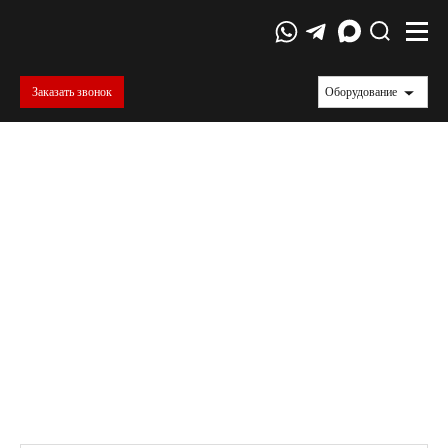
Заказать звонок
Оборудование
Испытательные прессы
Номер в ГОСРЕЕСТРЕ СИ
РФ (ФГИС "АРШИН"): 82572-21
Номер в ГОСРЕЕСТРЕ СИ
республики Казахстан: KZ.02.03.01020-2022/82572-21