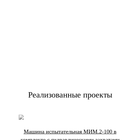
упрощает процесс контроля и управления
испытаниями, а также позволяет автоматически
анализировать и обрабатывать полученные данные.
Реализованные проекты
Машина испытательная МИМ.2-100 в
комплекте с гидравлическими захватами