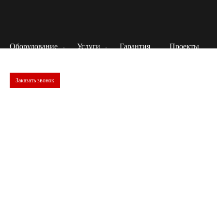
Оборудование
Услуги
Гарантия
Проекты
Заказать звонок
Испытания полиуретана
В связи с разнообразием сфер применения выпускают
множество видов полиуретанов, которые различаются по
физико-механическим характеристикам. Параметры
должны соответствовать назначению изделия и
эксплуатационным условиям. Для полноценного
всестороннего изучения физико-механических свойств
термопластов проводится комплекс испытаний.