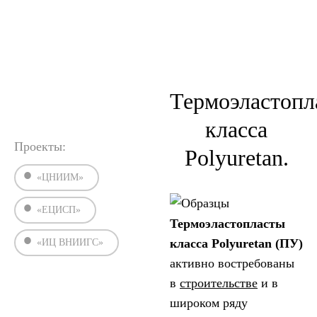
›
›
Главная
Статьи
Испытания полиуретана
Термоэластопл
класса
Проекты:
Polyuretan.
«ЦНИИМ»
«ЕЦИСП»
Термоэластопласты
класса Polyuretan (ПУ)
«ИЦ ВНИИГС»
активно востребованы
в
строительстве
и в
широком ряду