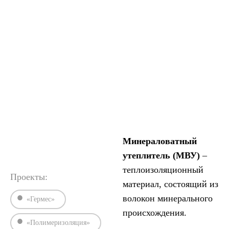
17177-94, включающие проверку прочности, плотности,
влагостойкости и других ключевых характеристик.
Тестирование проводится с использованием разрывных
машин, толщиномеров и других приборов, обеспечивая
точные данные для оценки качества утеплителя.
›
›
Главная
Статьи
Физико-механические испытания минерало
Минераловатный
утеплитель (МВУ)
–
теплоизоляционный
Проекты:
материал, состоящий из
волокон минерального
«Гермес»
происхождения.
«Полимеризоляция»