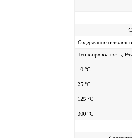
Сре
Содержание неволокнисты
Теплопроводность, Вт/(м
10 °С
25 °С
125 °С
300 °С