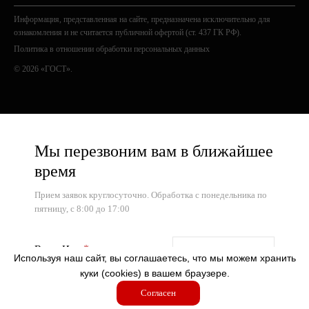
Информация, представленная на сайте, предназначена исключительно для
ознакомления и не считается публичной офертой (ст. 437 ГК РФ).
Политика в отношении обработки персональных данных
© 2026 «ГОСТ».
Мы перезвоним вам в ближайшее
время
Прием заявок круглосуточно. Обработка с понедельника по
пятницу, с 8:00 до 17:00
Ваше Имя
Используя наш сайт, вы соглашаетесь, что мы можем хранить
куки (cookies) в вашем браузере.
Контактный телефон
Согласен