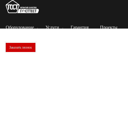
Оборудование
Услуги
Гарантия
Проекты
Заказать звонок
Физико-механические испытания
минераловатного утеплителя
Минераловатный утеплитель — эффективный
теплоизоляционный материал, обладающий низкой
теплопроводностью, пожаробезопасностью и высокой
звукоизоляцией. Для оценки его качества проводятся
физико-механические испытания в соответствии с ГОСТ