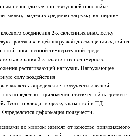
нным перпендикулярно связующей прослойке.
считывают, разделив среднюю нагрузку на ширину
 клеевого соединения 2-х склеенных внахлестку
твуют растягивающей нагрузкой до смещения одной из
женной, повышенной температурной среде.
сти склеивания 2-х пластин из полимерного
иложения растягивающей нагрузки. Нагружающее
ьную силу воздействия.
рых является определение ползучести клеевой
 предопределяют приложение статической нагрузки с
. Тесты проводят в среде, указанной в НД
C. Определяется деформация ползучести.
ениями во многом зависят от качества применяемого
рых использовалась склейка, должны проверяться по