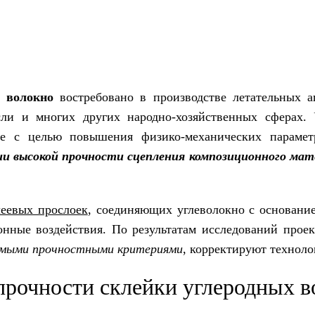
ий углеволокна
е волокно
востребовано в производстве летательных ап
асли и многих других народно-хозяйственных сферах.
е с целью повышения физико-механических парамет
ии высокой прочности сцепления композиционного мат
леевых прослоек
, соединяющих углеволокно с основан
онные воздействия. По результатам исследований про
димыми прочностными критериями
, корректируют техноло
прочности склейки углеродных в