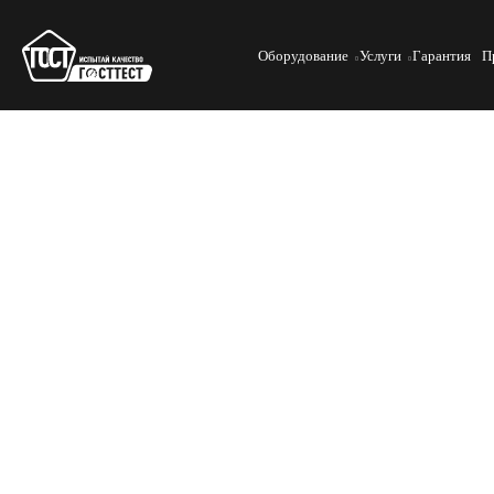
Оборудование
Услуги
Гарантия
П
Проверка прочности клеевы
Эффективность и долговечность изделий из углеволокна зави
проверяются с помощью стандартных методик и специальног