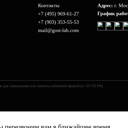
Контакты
Адрес:
г. Мос
График рабо
+7 (495) 969-61-27
+7 (903) 353-55-53
mail@gost-lab.com
о для ознакомления и не считается публичной офертой (ст. 437 ГК РФ).
 перезвоним вам в ближайшее время