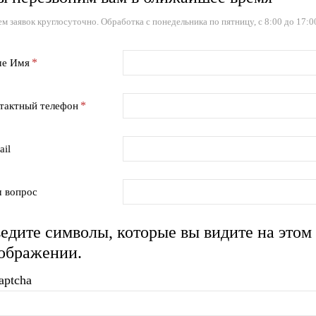
м заявок круглосуточно. Обработка с понедельника по пятницу, с 8:00 до 17:0
е Имя
тактный телефон
ail
 вопрос
едите символы, которые вы видите на этом
ображении.