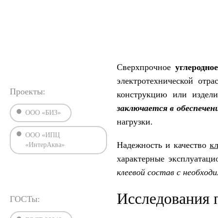
›
›
Главная
Статьи
Проверка прочности клеевых соединен
Сверхпрочное
углеродно
электротехнической отр
Проекты:
конструкцию или издели
заключается в обеспечен
ООО «БИЗ»
нагрузки.
ООО «ИПЦ
Надежность и качество
к
«ИнтерАква»
характерные эксплуатаци
клеевой состав с необхо
Исследования 
ГОСТы: