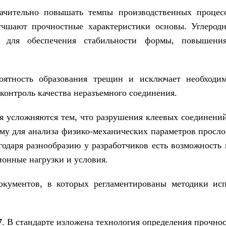
начительно повышать темпы производственных процес
учшают прочностные характеристики основы. Углерод
и для обеспечения стабильности формы, повышени
оятность образования трещин и исключает необходим
контроль качества неразъемного соединения.
я усложняются тем, что разрушения клеевых соединени
му для анализа физико-механических параметров просло
годаря разнообразию у разработчиков есть возможность
онные нагрузки и условия.
кументов, в которых регламентированы методики ис
7
. В стандарте изложена технология определения прочно