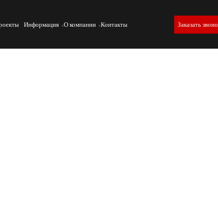
роекты
Информация
О компании
Контакты
Заказать звон
х соединений углеволокна
сят от прочности клеевых соединений, которые регулярно
о оборудования.