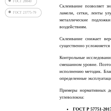
ГОСТ 28840
Склеивание позволяет з
ламели, сетки, ленты ул
ГОСТ 23775-79
металлические подложк
воздействиям.
Склеивание снижает вер
существенно усложняется 
Контрольные исследовани
смешанном уровне. Поэто
исполнению методик. Бла
определенные эксплуатаци
Примеры нормативных до
углеволокна:
ГОСТ Р 57751-201