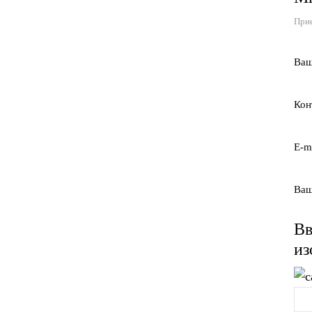
Прие
Ваш
Кон
E-m
Ваш
Вв
из