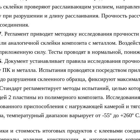
ь склейки проверяют расслаивающим усилием, направле
у при разрушении и длину расслаивания. Прочность рас
 соединения.
7
. Регламент приводит методику исследования прочности
ли аналогичной склейки композита с металлом. Воздейс
 приложенную силу. Тесты проводят в нормальной, пони
6
. Документ устанавливает правила исследования прочно
у ПК и металла. Испытания проводятся посредством пр
до разрушения склеенного образца, фиксируют максимал
 Стандарт регламентирует методы испытаний, целью кото
ей 2 пластины из полимерного композита. Исследования
ванного приспособления с нагружающей камерой и тягой
а, температурный диапазон варьирует от -55º до +260º 
ики и стоимость итоговых продуктов с клеевыми соедин
териалы, изделия, конструкции, в изготовлении кото