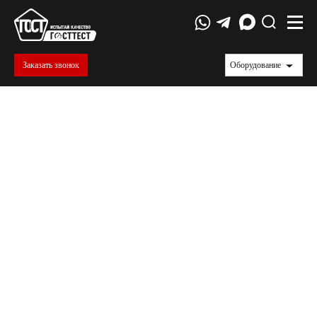
Заказать звонок
Оборудование
Условный предел текучести
Условный предел текучести определяется аналитическим
методом. Знание УПТ дополнительно позволяет сократить
количество используемого материала без ухудшения
прочностных характеристик. Руководящим документом
для испытаний является ГОСТ 12004-81. Рассмотрим
определение УПТ на примере арматурной стали.