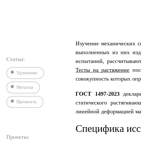
›
›
Главная
ГОСТы
ГОСТ 1497-2023.
Изучение механических 
выполненных из них изд
Статьи:
испытаний, рассчитывают
Тесты на растяжение
пос
Удлинение
совокупность которых опр
Металлы
ГОСТ 1497-2023
деклари
Прочность
статического растягива
линейной деформацией ма
Специфика исс
Проекты: