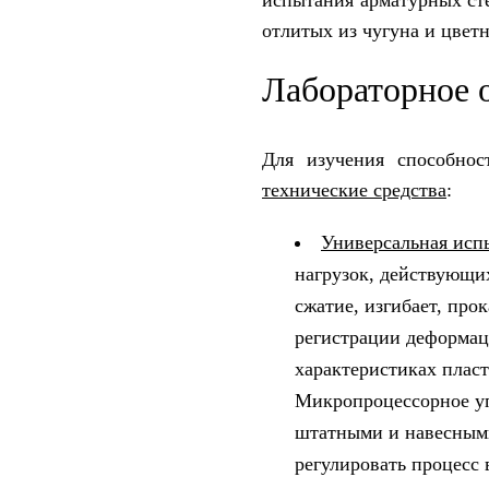
испытания арматурных ст
отлитых из чугуна и цвет
Лабораторное 
Для изучения способнос
технические средства
:
Универсальная ис
нагрузок, действующи
сжатие, изгибает, пр
регистрации деформац
характеристиках плас
Микропроцессорное уп
штатными и навесными
регулировать процесс 