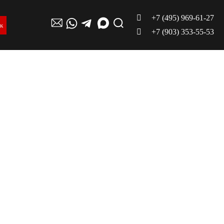
+7 (495) 969-61-27
ок
+7 (903) 353-55-53
е
,
,