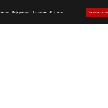
роекты
Информация
О компании
Контакты
Заказать звон
и сплавов на растяжение, позволяя определить их механически
ы помогают прогнозировать поведение материалов под нагрузкой
исследований применяются универсальные испытательные машины
очность замеров и контроль параметров деформации