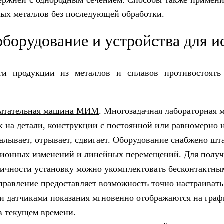
ержней с однородным сечением. Способы также применим
ных металлов без последующей обработки.
оборудование и устройства для 
ти продукции из металлов и сплавов противостоят
пытательная машина МИМ
. Многозадачная лабораторная 
х на детали, конструкции с постоянной или равномерно
окалывает, отрывает, сдвигает. Оборудование снабжено 
ионных изменений и линейных перемещений. Для получе
тичности установку можно укомплектовать бесконтактны
равление предоставляет возможность точно настраивать
 датчиками показания мгновенно отображаются на графи
в текущем времени.