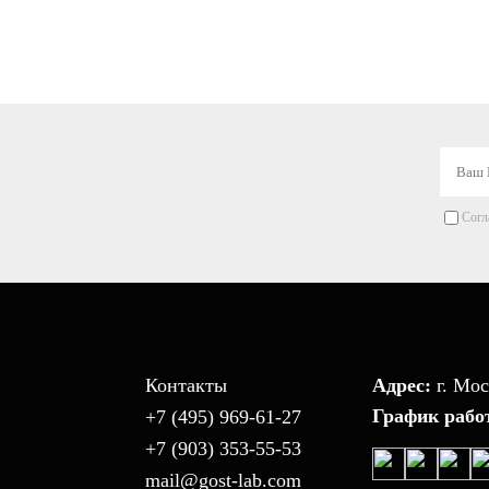
машины
Длинноходовые
экстензометры
Согл
Контакты
Адрес:
г. Мос
График рабо
+7 (495) 969-61-27
+7 (903) 353-55-53
mail@gost-lab.com