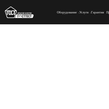
Оборудование
Услуги
Гарантия
П
ГОСТ 1497-2023.
Металлы. Методы испытаний на растяжение.
ГОСТ 1497-2023 регламентирует методы испытаний металлов 
свойства, предел прочности и текучести. Лабораторные тест
выявлять их упругие и пластические характеристики. Для 
экстензометры и измерительные приборы, обеспечивающие т