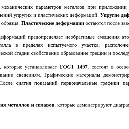
 механических параметров металлов при приложении с
чений упругих и
пластических деформаций
.
Упругие де
 образца.
Пластические деформации
остаются после зав
еформаций предопределяет необратимые смещения ато
талла в пределах испытуемого участка, расположе
еской стадии свойственно образование трещин и послед
, которые устанавливает
ГОСТ 1497
, состоят в осев
вании сведениям. Графические материалы демонстри
После снятия показаний первоначальные графики пе
ния металлов и сплавов
, которые демонстрируют диагр