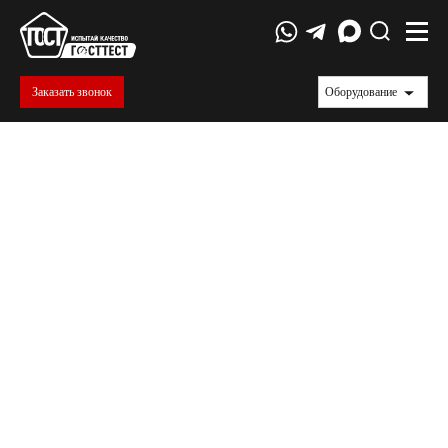
Заказать звонок
Оборудование
ООО «Соудал Инвестментс»
Продукция ООО «Соудал Инвестментс»
востребована в индустриальном,
промышленном, частном строительстве, в
производстве транспортных средств и
оборудования. Компания поставляет на рынок
РФ изобильный сортамент
теплоизоляционных, герметизирующих,