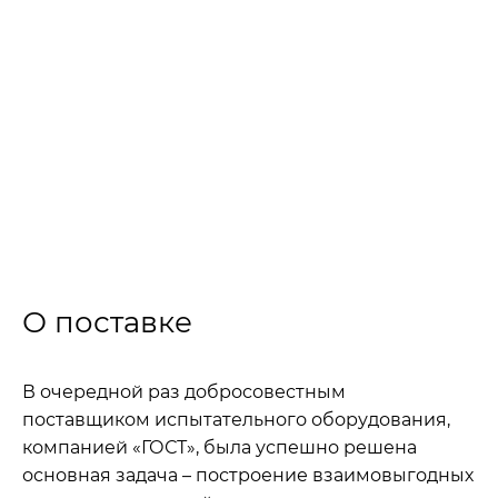
Компания «ГОСТ» обеспечила партнерскую
организацию практичными и удобными в
применении техническими средствами для
контроля выпускаемой продукции на всех
производственных стадиях.
›
›
Главная
Проекты
ООО «Соудал Инвестментс»
О поставке
В очередной раз добросовестным
поставщиком испытательного оборудования,
компанией «ГОСТ», была успешно решена
основная задача – построение взаимовыгодных